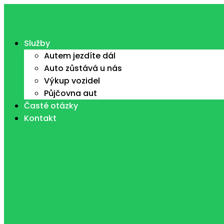
Přejít
k
obsahu
Služby
Autem jezdíte dál
Auto zůstává u nás
Výkup vozidel
Půjčovna aut
Časté otázky
Kontakt